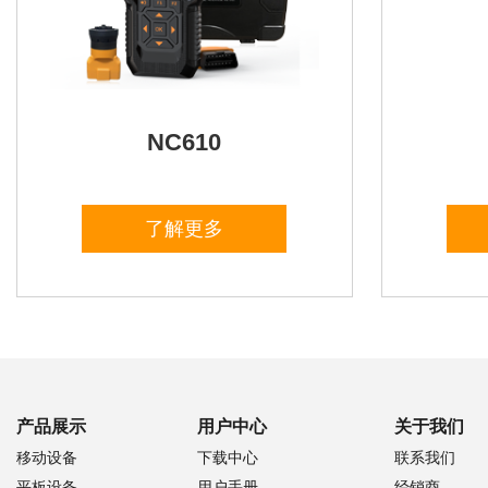
NC610
了解更多
产品展示
用户中心
关于我们
移动设备
下载中心
联系我们
平板设备
用户手册
经销商