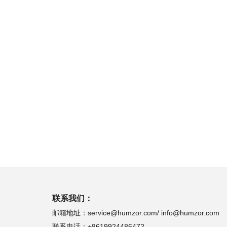
联系我们：
邮箱地址：
service@humzor.com/ info@humzor.com
联系电话：
+8619924486472